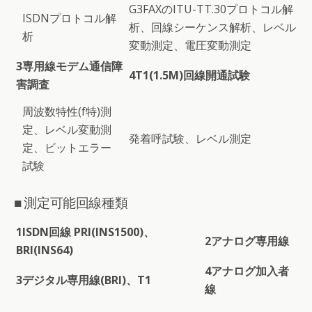
G3FAXのITU-TT.30プロトコル解
ISDNプロトコル解
析、回線シーケンス解析、レベル
析
変動測定、電圧変動測定
3
専用線モデム通信障
4
T1(1.5M)回線開通試験
害調査
周波数特性(f特)測
定、レベル変動測
発着呼試験、レベル測定
定、ビットエラー
試験
■ 測定可能回線種類
1
ISDN回線 PRI(INS1500)、
2
アナログ専用線
BRI(INS64)
4
アナログ加入者
3
デジタル専用線(BRI)、T1
線