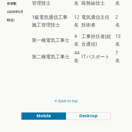
管理技士
名
殊無線技士
名
有者数
(2025年5月
1級電気通信工事
12
電気通信主任
2
時点)
施工管理技士
名
技術者
名
4
工事担任者(総
13
第一種電気工事士
名
合通信)
名
44
7
第二種電気工事士
ITパスポート
名
名
Back to top
Mobile
Desktop