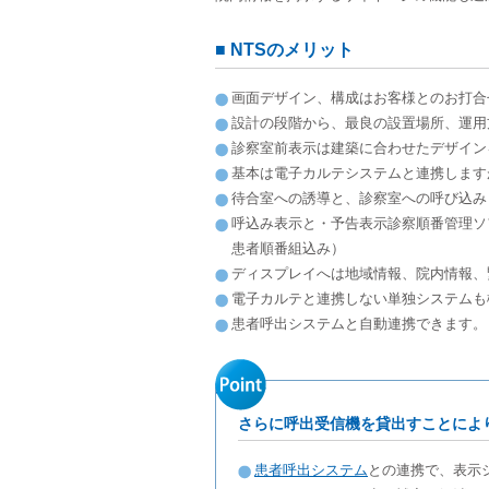
■ NTSのメリット
画面デザイン、構成はお客様とのお打合
設計の段階から、最良の設置場所、運用
診察室前表示は建築に合わせたデザイン
基本は電子カルテシステムと連携します
待合室への誘導と、診察室への呼び込み
呼込み表示と・予告表示診察順番管理ソ
患者順番組込み）
ディスプレイへは地域情報、院内情報、
電子カルテと連携しない単独システムも
患者呼出システムと自動連携できます。
さらに呼出受信機を貸出すことによ
患者呼出システム
との連携で、表示