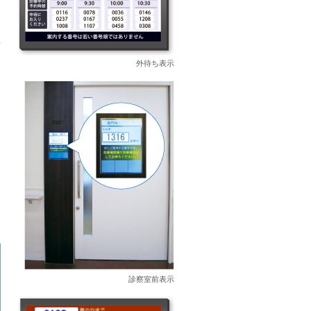
外待ち表示
診察室前表示