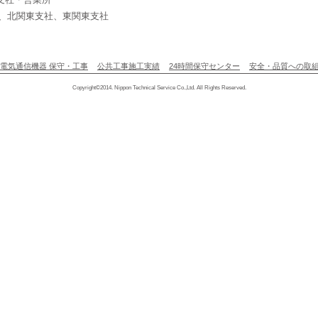
囲：本社、北関東支社、東関東支社
電気通信機器 保守・工事
公共工事施工実績
24時間保守センター
安全・品質への取
Copyright©2014. Nippon Technical Service Co.,Ltd. All Rights Reserved.