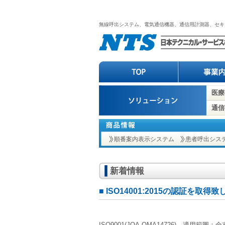
無線呼出システム、電気通信機器、通信用計測器
医療
通信
順番案内表示システム
患者呼出シス
新着情報
■ ISO14001:2015の認証を取得
ISO9001(JQA-QMA14726) 適用範囲