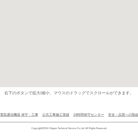
右下のボタンで拡大/縮小、マウスのドラッグでスクロールができます。
電気通信機器 保守・工事
公共工事施工実績
24時間保守センター
安全・品質への取
Copyright©2014. Nippon Technical Service Co.,Ltd. All Rights Reserved.